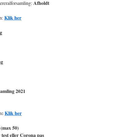
Afholdt
ereralforsamling:
Klik her
en:
g
ng
samling 2021
:
Klik her
n
 (max 50)
test eller Corona pas