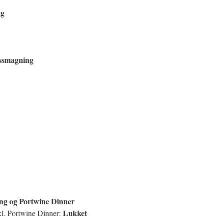
ng
nssmagning
ing og Portwine Dinner
Lukket
kl. Portwine Dinner: