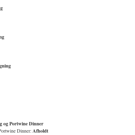
ng
ng
gning
ng og Portwine Dinner
Afholdt
/Portwine Dinner: