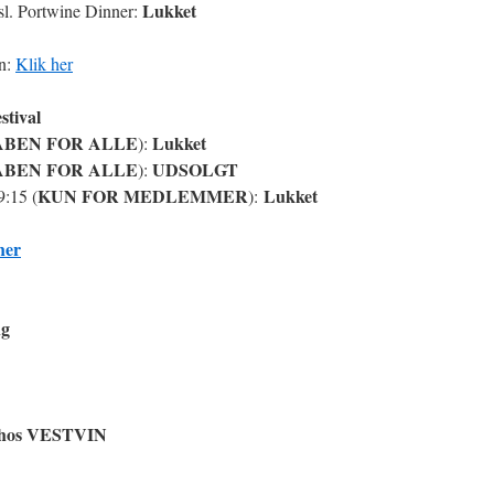
Lukket
sl. Portwine Dinner:
en:
Klik her
stival
ÅBEN FOR ALLE
Lukket
):
ÅBEN FOR ALLE
UDSOLGT
):
KUN FOR MEDLEMMER
Lukket
9:15 (
):
her
ng
en hos VESTVIN