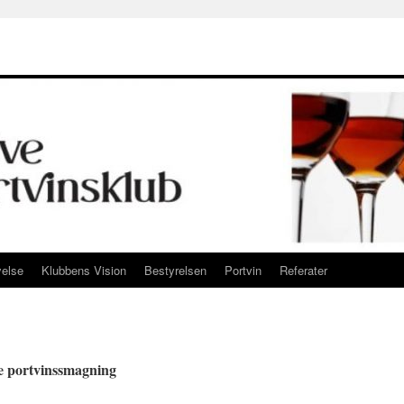
yelse
Klubbens Vision
Bestyrelsen
Portvin
Referater
ve portvinssmagning