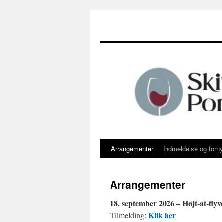
Arrangementer
Indmeldelse og forn
Hop
til
Arrangementer
indhold
18. september 2026 – Højt-at-fly
Klik her
Tilmelding: