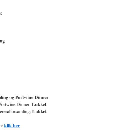
g
ing
mling og Portwine Dinner
Lukket
/Portwine Dinner:
Lukket
ereralforsamling:
klik her
en: