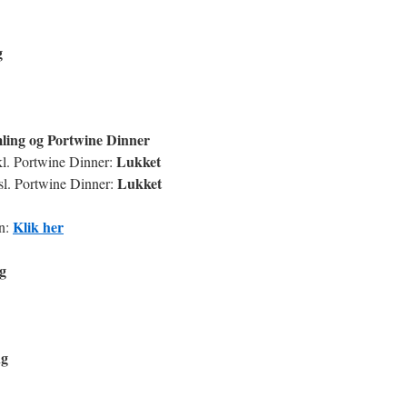
g
mling og Portwine Dinner
Lukket
kl. Portwine Dinner:
Lukket
sl. Portwine Dinner:
Klik her
en:
g
ng