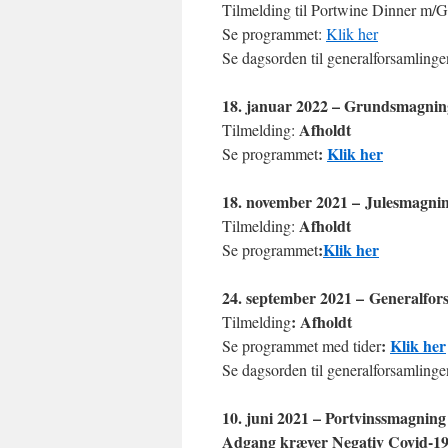
Tilmelding til Portwine Dinner m/G
Se programmet:
Klik her
Se dagsorden til generalforsamling
18. januar 2022 – Grundsmagnin
Afholdt
Tilmelding:
:
Klik her
Se programmet
18. november 2021 – Julesmagni
Afholdt
Tilmelding:
:
Klik her
Se programmet
24. september 2021 – Generalfor
: Afholdt
Tilmelding
:
Klik her
Se programmet med tider
Se dagsorden til generalforsamlinge
10. juni 2021 – Portvinssmagning
Adgang kræver Negativ Covid-19 